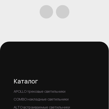
Сотрудничество
Другое
Акции
О компании
Статьи
Контакты
Новосибирк
+7 (905) 950 1859
+7 (960) 788-45-99
+7 (383) 209-28-98
Info@skyward-opt.ru
Пн-Пт: 09:00 – 18:00 (МСК+4)
© 2024 ООО «Азия Бизнес»
Политика конфиденциальности
Соглашение на обработку персональных данных
Информация для правообладателей