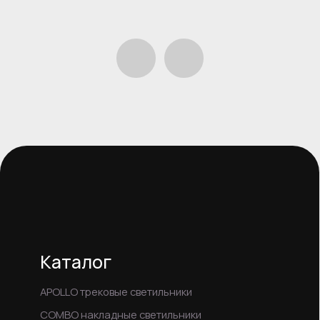
Оплата и доставка
Сотрудничество
Другое
Акции
О компании
Статьи
Контакты
Новосибирк
+7 (905) 950 1859
+7 (960) 788-45-99
+7 (383) 209-28-98
Info@skyward-opt.ru
Пн-Пт: 09:00 – 18:00 (МСК+4)
© 2024 ООО «Азия Бизнес»
Политика конфиденциальности