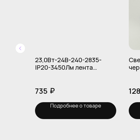
35-
23,0Вт-24В-240-2835-
Све
IP20-3450Лм лента
чер
й
SKYWARD холодный белый
, (50м/
, (50м/кат)
₽
735
12
аре
Подробнее о товаре