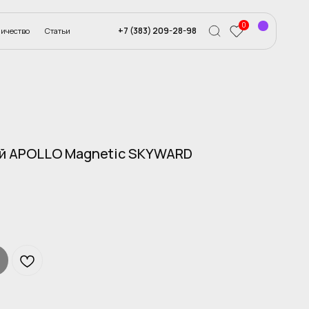
0
ество
Статьи
+7 905 950 1859
+7 (383) 209-28-98
й APOLLO Magnetic SKYWARD