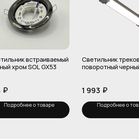
тильник встраиваемый
Светильник треко
ный хром SOL GX53
поворотный черны
30W/4200К/2400L
SKYWARD APOLLO
₽
₽
8
1 993
Подробнее о товаре
Подробнее о то