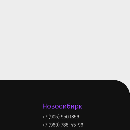
Новосибирк
+7 (905) 950 1859
+7 (960) 788-45-99
+7 (383) 209-28-98
Info@skyward-opt.ru
Пн-Пт: 09:00 – 18:00 (МСК+4)