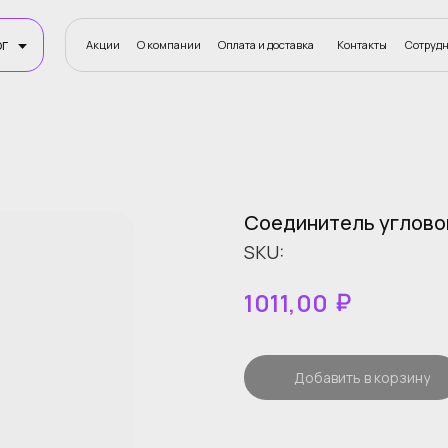
Акции
О компании
Оплата и доставка
Контакты
Сотруднич
Акции
О компании
Оплата и доставка
Контакты
Сотрудничество
Статьи
Соединитель углово
SKU:
₽
1011,00
Добавить в корзину