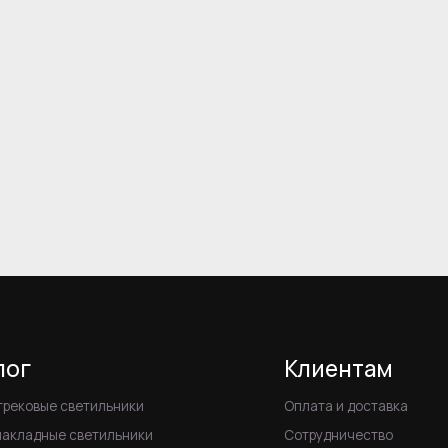
Клиентам
е светильники
Оплата и доставка
е светильники
Сотрудничество
мые светильники
Другое
е светильники
Акции
ные встраиваемые
О компании
ампы GX53
Статьи
выключатели
Контакты