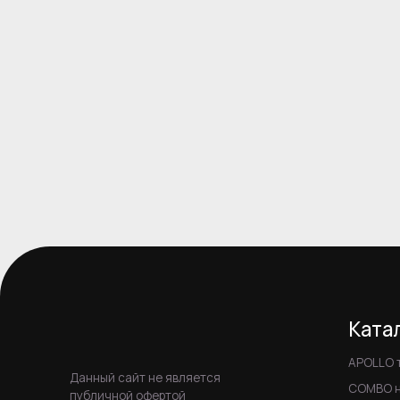
Каталог
APOLLO трековы
Данный сайт не является
COMBO накладны
публичной офертой
ALTO встраивае
SOL встраиваемы
AURA декоратив
Светодиодные л
Дистанционные 