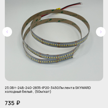
Каталог
23,0Вт-24В-240-2835-IP20-3450Лм лента SKYWARD
Ди
холодный белый , (50м/кат)
APOLLO трековые светильники
1
₽
735
COMBO накладные светильники
ALTO встраиваемые светильники