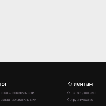
е светильники
Оплата и доставка
е светильники
Сотрудничество
мые светильники
Другое
е светильники
Акции
ные встраиваемые
О компании
ампы GX53
Статьи
выключатели
Контакты
нциальности
Соглашение на обработку персональных данных
Информация д