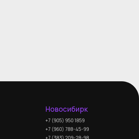
+7 (905) 950 1859
+7 (960) 788-45-99
+7 (383) 209-28-98
Info@skyward-opt.ru
Пн-Пт: 09:00 – 18:00 (МСК+4)
ля правообладателей