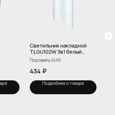
Светильник накладной
Св
TLGU102W 3в1 белый
по
т 2шт)
SKYWARD COMBO
30
Под лампу GU10
SK
₽
434
1 
варе
Подробнее о товаре
Новосибирк